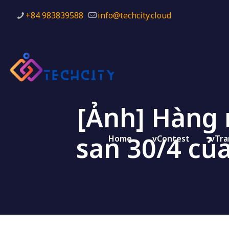
+84 983839588
info@techcity.cloud
[Ảnh] Hàng 
san 30/4 củ
Home
vContest
vTra