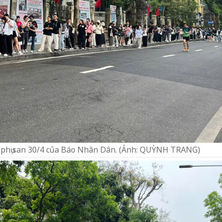
n phụ san 30/4 của Báo Nhân Dân. (Ảnh: QUỲNH TRANG)