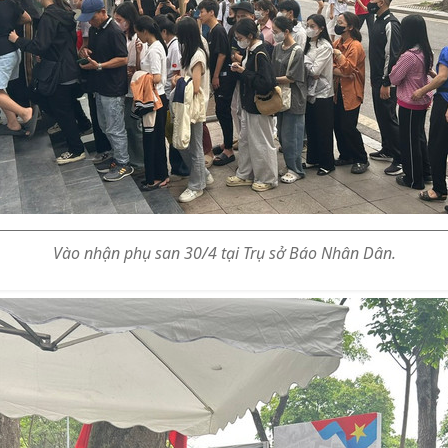
Vào nhận phụ san 30/4 tại Trụ sở Báo Nhân Dân.