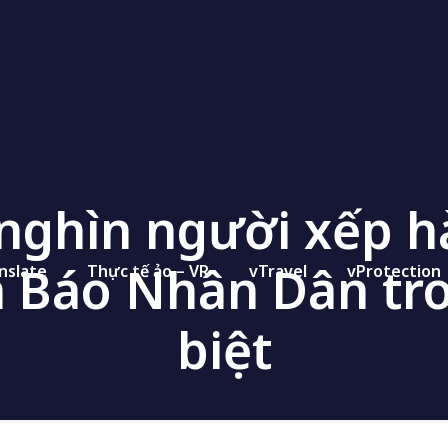
nghìn người xếp h
a Báo Nhân Dân tr
nslate
Thực tế ảo – VR
vTravel
vProtection
biệt