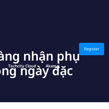
Register
àng nhận phụ
ong ngày đặc
Techcity Cloud
Akamai