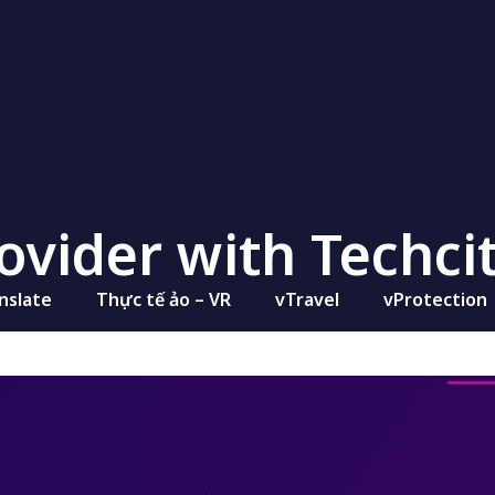
ovider with Techci
nslate
Thực tế ảo – VR
vTravel
vProtection