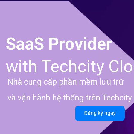
SaaS Provider
with Techcity Cl
Nhà cung cấp phần mềm lưu trữ
và vận hành hệ thống trên Techcity
Đăng ký ngay