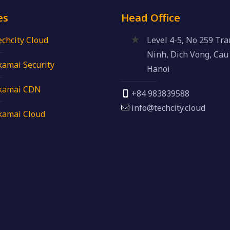
es
Head Office
echcity Cloud
Level 4-5, No 259 Tr
Ninh, Dich Vong, Cau 
kamai Security
Hanoi
kamai CDN
+84 983839588
info@techcity.cloud
kamai Cloud