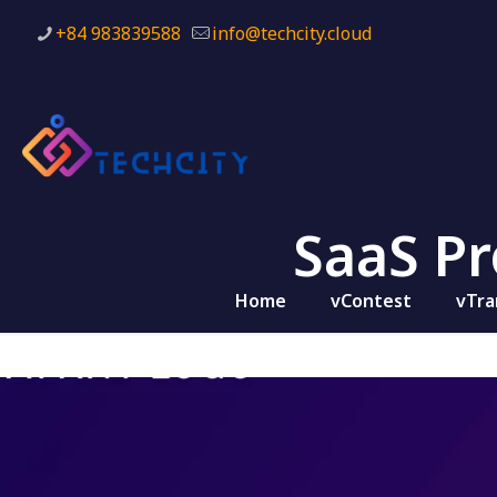
+84 983839588
info@techcity.cloud
SaaS Pr
Home
vContest
vTra