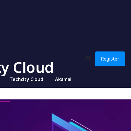
Register
ty Cloud
Techcity Cloud
Akamai