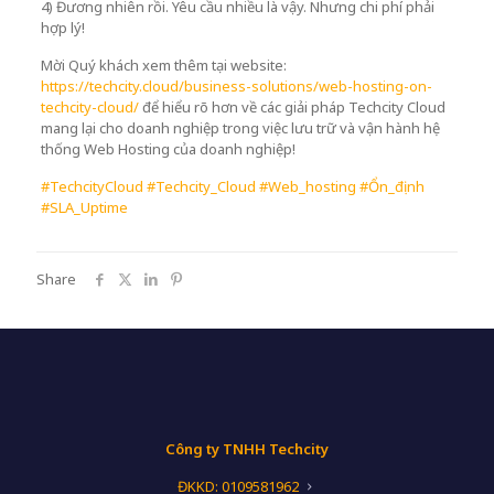
4) Đương nhiên rồi. Yêu cầu nhiều là vậy. Nhưng chi phí phải
hợp lý!
Mời Quý khách xem thêm tại website:
https://techcity.cloud/business-solutions/web-hosting-on-
techcity-cloud/
để hiểu rõ hơn về các giải pháp Techcity Cloud
mang lại cho doanh nghiệp trong việc lưu trữ và vận hành hệ
thống Web Hosting của doanh nghiệp!
#TechcityCloud
#Techcity_Cloud
#Web_hosting
#Ổn_định
#SLA_Uptime
Share
Công ty TNHH Techcity
ĐKKD: 0109581962