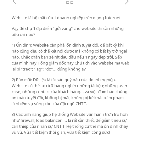
Website là bộ mặt của 1 doanh nghiệp trên mạng Internet.
Vậy để chọn 1 địa điểm “gửi vàng” cho website thì cần những
tiêu chí nào?
1) Ổn định: Website cần phải ổn định tuyệt đối, để bất kỳ khi
nào cũng đều có thể kết nối được mà không có bất kỳ trở ngại
nào. Chắc chắn bạn sẽ rất đau đầu nếu 1 ngày đẹp trời, Sếp
của mình hay Tổng giám đốc hay Chủ tịch vào website mà web
lại bị “treo”; “lag”; “đơ”… đúng không ạ?
2) Bảo mật: Dữ liệu là tài sản quý báu của doanh nghiệp.
Website có thể lưu trữ hàng nghìn những tài liệu; những user
case; những contact của khách hàng… và việc đảm bảo chúng
an toàn tuyệt đối, không bị mất, không bị kẻ khác xâm phạm..
là nhiệm vụ sống còn của đội ngũ CNTT.
3) Các tính năng giúp hệ thống Website vận hành trơn tru hơn
như firewall; load balancer; … là rất cần thiết, để giảm thiểu sự
can thiệp của nhân sự CNTT. Hệ thống cứ thế mà ổn định chạy
vù vù. Vừa tiết kiệm thời gian, vừa tiết kiệm công sức!