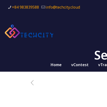
+84 983839588
info@techcity.cloud
Se
Home
vContest
vTra