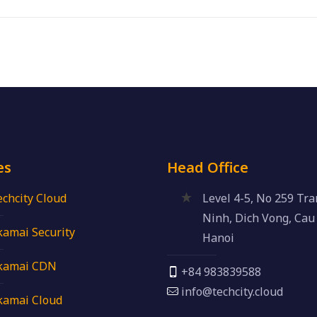
es
Head Office
echcity Cloud
Level 4-5, No 259 Tr
Ninh, Dich Vong, Cau 
kamai Security
Hanoi
kamai CDN
+84 983839588
info@techcity.cloud
kamai Cloud