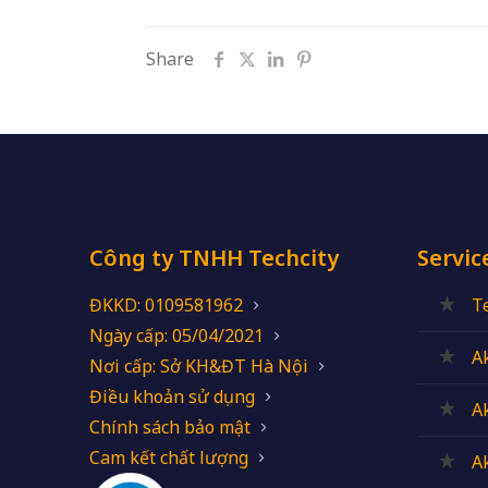
Share
Công ty TNHH Techcity
Servic
ĐKKD: 0109581962
T
Ngày cấp: 05/04/2021
A
Nơi cấp: Sở KH&ĐT Hà Nội
Điều khoản sử dụng
A
Chính sách bảo mật
Cam kết chất lượng
A