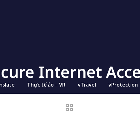
cure Internet Acc
nslate
Thực tế ảo – VR
vTravel
vProtection