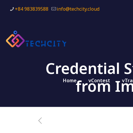
+84 983839588
info@techcity.cloud
Credential 
from I
Home
vContest
vTra