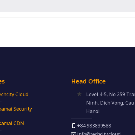
es
Head Office
echcity Cloud
Level 4-5, No 259 Tr
Ninh, Dich Vong, Cau 
kamai Security
Hanoi
kamai CDN
+84 983839588
info@techcity.cloud