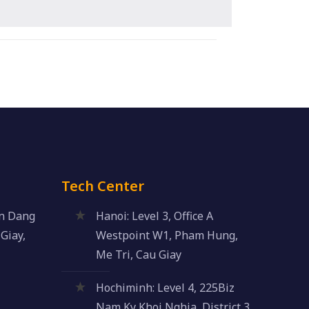
Tech Center
an Dang
Hanoi: Level 3, Office A
Giay,
Westpoint W1, Pham Hung,
Me Tri, Cau Giay
Hochiminh: Level 4, 225Biz
Nam Ky Khoi Nghia, District 3,