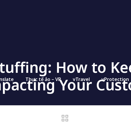
Stuffing: How to Ke
mpacting Your Cus
nslate
Thực tế ảo – VR
vTravel
vProtection