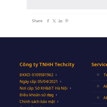
Share
Công ty TNHH Techcity
Servic
ĐKKD: 0109581962
T
Ngày cấp: 05/04/2021
A
Nơi cấp: Sở KH&ĐT Hà Nội
Điều khoản sử dụng
A
Chính sách bảo mật