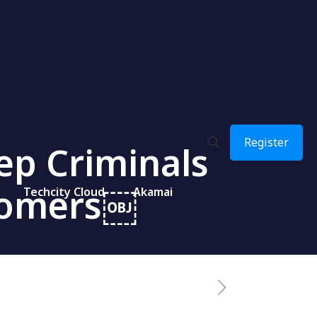
Register
ep Criminals
tomers￼
Techcity Cloud
Akamai