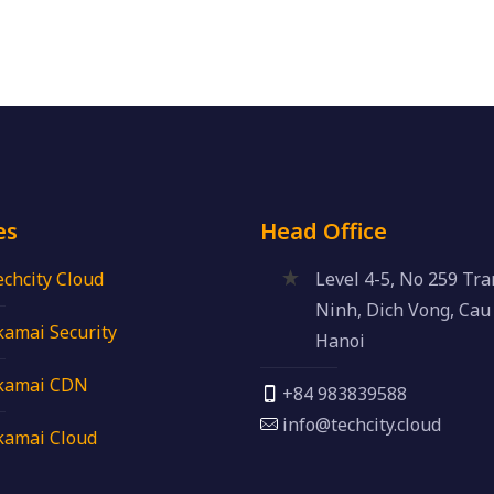
es
Head Office
echcity Cloud
Level 4-5, No 259 Tr
Ninh, Dich Vong, Cau 
kamai Security
Hanoi
kamai CDN
+84 983839588
info@techcity.cloud
kamai Cloud