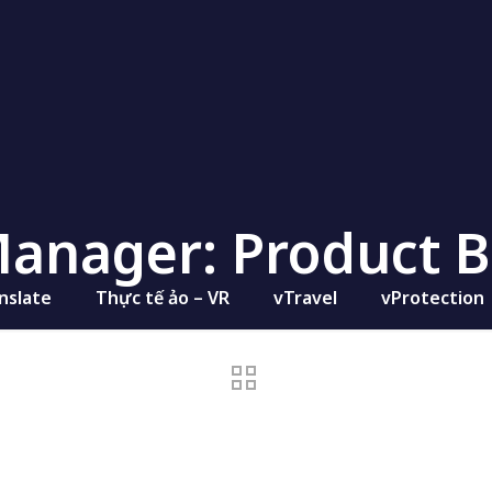
anager: Product 
nslate
Thực tế ảo – VR
vTravel
vProtection