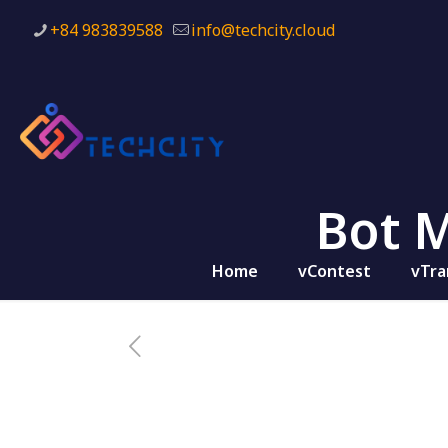
+84 983839588
info@techcity.cloud
Bot M
Home
vContest
vTra