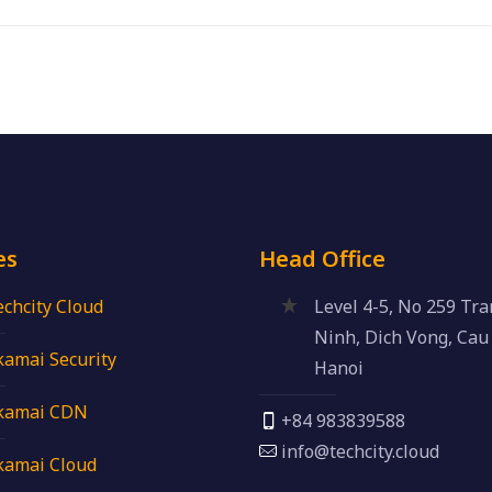
es
Head Office
echcity Cloud
Level 4-5, No 259 Tr
Ninh, Dich Vong, Cau 
kamai Security
Hanoi
kamai CDN
+84 983839588
info@techcity.cloud
kamai Cloud