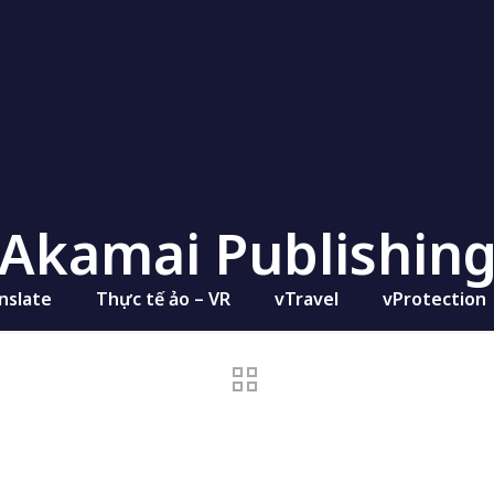
Akamai Publishin
nslate
Thực tế ảo – VR
vTravel
vProtection