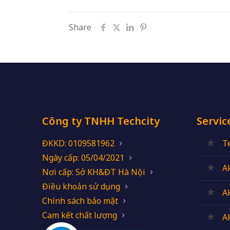
Share
Công ty TNHH Techcity
Servic
ĐKKD: 0109581962
T
Ngày cấp: 05/04/2021
A
Nơi cấp: Sở KH&ĐT Hà Nội
Điều khoản sử dụng
A
Chính sách bảo mật
Cam kết chất lượng
A