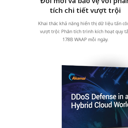
Đổi mới và bảo vệ với phâ
tích chi tiết vượt trội
Khai thác khả năng hiển thị dữ liệu tấn c
vượt trội: Phân tích trình kích hoạt quy t
178B WAAP mỗi ngày.