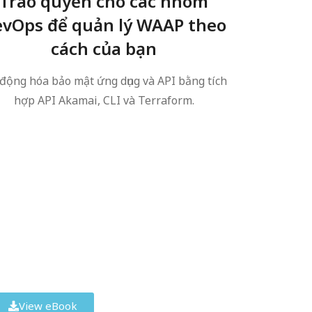
Trao quyền cho các nhóm
vOps để quản lý WAAP theo
cách của bạn
động hóa bảo mật ứng dụng và API bằng tích
hợp API Akamai, CLI và Terraform.
 in a Hybrid Cloud
reated equal. See how many cloud service
 to look out for.
View eBook