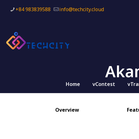
+84 983839588
info@techcity.cloud
Akam
Home
vContest
vTra
Overview
Feat
Kona Site De