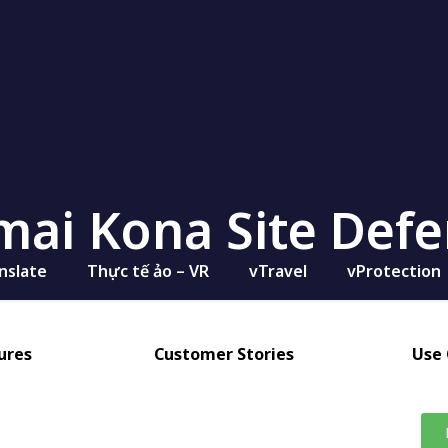
ai Kona Site Def
nslate
Thực tế ảo – VR
vTravel
vProtection
ures
Customer Stories
Use 
fender