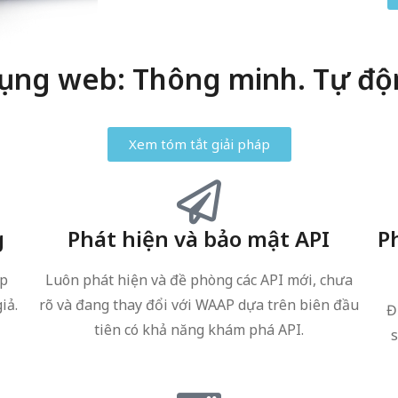
ụng web: Thông minh. Tự độn
Xem tóm tắt giải pháp
g
Phát hiện và bảo mật API
P
úp
Luôn phát hiện và đề phòng các API mới, chưa
iả.
rõ và đang thay đổi với WAAP dựa trên biên đầu
Đ
tiên có khả năng khám phá API.
s