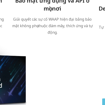
n
Bảo mật ứng dụng và API ở
mọi nơi
De
ông
Giải quyết các sự cố WAAP hiện đại bằng bảo
ắc
mật không phụ thuộc đám mây, thích ứng và tự
Tự 
động.
DDoS Defense
World
All DDoS mitigation is not c
providers fall short, and what